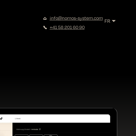
DE
info@nomos-system.com
FR
EN
+41 58 201 60 90