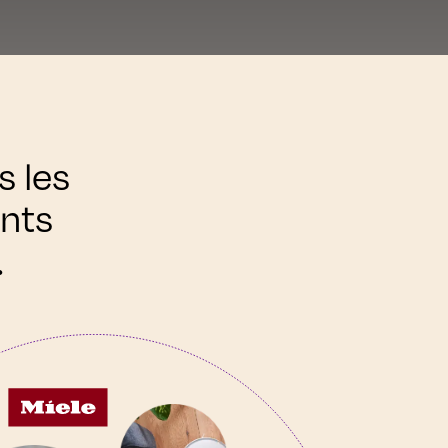
s les
ents
.