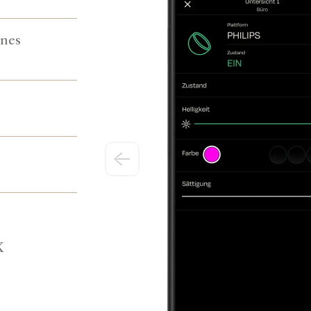
ènes
X