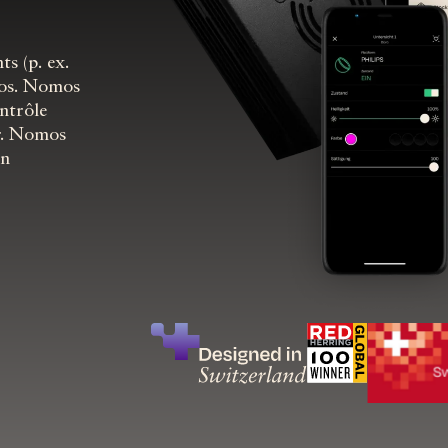
s (p. ex.
mos. Nomos
ntrôle
r. Nomos
on